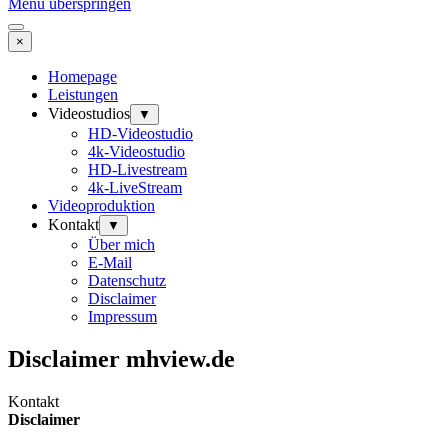
Menü überspringen
×
Homepage
Leistungen
Videostudios
▼
HD-Videostudio
4k-Videostudio
HD-Livestream
4k-LiveStream
Videoproduktion
Kontakt
▼
Über mich
E-Mail
Datenschutz
Disclaimer
Impressum
Disclaimer mhview.de
Kontakt
Disclaimer