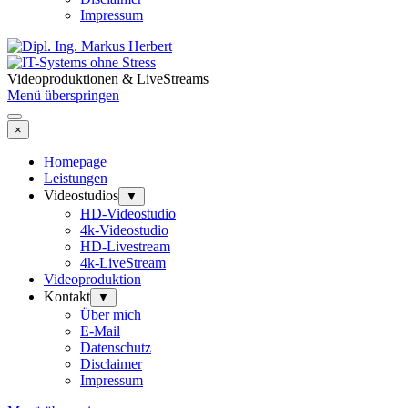
Impressum
Videoproduktionen & LiveStreams
Menü überspringen
×
Homepage
Leistungen
Videostudios
▼
HD-Videostudio
4k-Videostudio
HD-Livestream
4k-LiveStream
Videoproduktion
Kontakt
▼
Über mich
E-Mail
Datenschutz
Disclaimer
Impressum