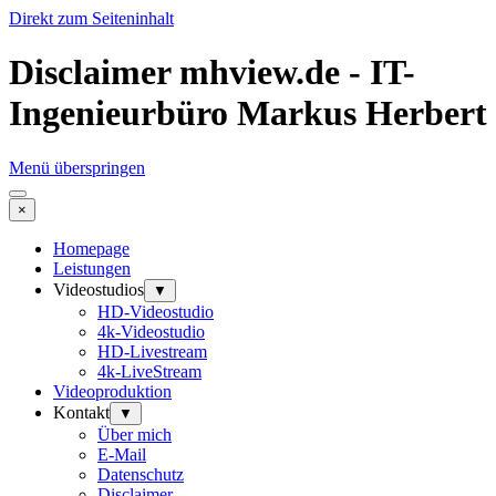
Direkt zum Seiteninhalt
Disclaimer mhview.de - IT-
Ingenieurbüro Markus Herbert
Menü überspringen
×
Homepage
Leistungen
Videostudios
▼
HD-Videostudio
4k-Videostudio
HD-Livestream
4k-LiveStream
Videoproduktion
Kontakt
▼
Über mich
E-Mail
Datenschutz
Disclaimer